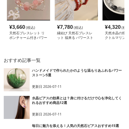
¥
3,660
¥
7,780
¥
4,320
(税込)
(税込)
(税込
天然石ブレスレット リ
縁結び 天然石ブレスレ
天然水晶の煌め
ボンチャーム付きパワー
ット 福来る パワースト
クトルマリンブ
ストーン アクセサリー
ーン アクセサリー
トパワーストー
セサリー
おすすめ記事一覧
ハンドメイドで作られたかのような温もりあふれるパワー
ストーン5選
更新日
2026-07-11
水晶ピアスの効果とは？身に付けるだけで心を浄化してく
れるおすすめ商品12選
更新日
2026-07-11
毎日に魅力を添える！人気の天然石ピアスおすすめ15選