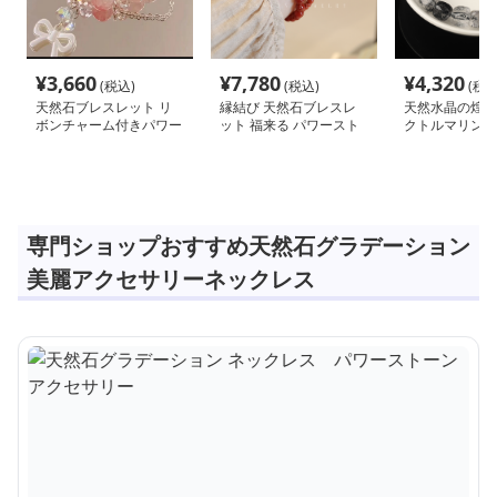
¥
3,660
¥
7,780
¥
4,320
(税込)
(税込)
(税込
天然石ブレスレット リ
縁結び 天然石ブレスレ
天然水晶の煌め
ボンチャーム付きパワー
ット 福来る パワースト
クトルマリンブ
ストーン アクセサリー
ーン アクセサリー
トパワーストー
セサリー
専門ショップおすすめ天然石グラデーション
美麗アクセサリーネックレス