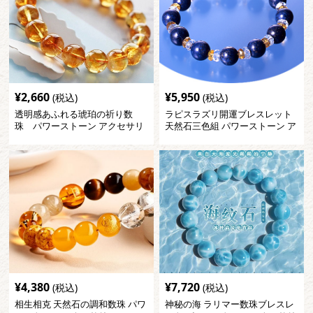
¥
2,660
¥
5,950
(税込)
(税込)
透明感あふれる琥珀の祈り数
ラピスラズリ開運ブレスレット
珠 パワーストーン アクセサリ
天然石三色組 パワーストーン ア
ー
クセサリー
¥
4,380
¥
7,720
(税込)
(税込)
相生相克 天然石の調和数珠 パワ
神秘の海 ラリマー数珠ブレスレ