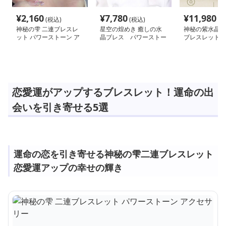
¥
2,160
¥
7,780
¥
11,980
(税込)
(税込)
(税
神秘の雫 二連ブレスレ
星空の煌めき 癒しの水
神秘の紫水晶 
ット パワーストーン ア
晶ブレス パワーストー
ブレスレット 
クセサリー
ン アクセサリー
トーン アクセ
恋愛運がアップするブレスレット！運命の出
会いを引き寄せる5選
運命の恋を引き寄せる神秘の雫二連ブレスレット
恋愛運アップの幸せの輝き