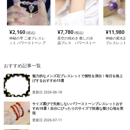
¥
2,160
¥
7,780
¥
11,980
(税込)
(税込)
(税
神秘の雫 二連ブレスレ
星空の煌めき 癒しの水
神秘の紫水晶 
ット パワーストーン ア
晶ブレス パワーストー
ブレスレット 
クセサリー
ン アクセサリー
トーン アクセ
おすすめ記事一覧
魅力的なメンズ石ブレスレットで個性を演出！毎日を格上
げするおすすめ15選
更新日
2026-06-18
サイズ選びで失敗しないパワーストーンブレスレットおす
すめ18選！自分にぴったりのサイズで快適な着け心地を実
現
更新日
2026-07-11