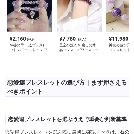
¥
2,160
¥
7,780
¥
11,980
(税込)
(税込)
(税
神秘の雫 二連ブレスレ
星空の煌めき 癒しの水
神秘の紫水晶 
ット パワーストーン ア
晶ブレス パワーストー
ブレスレット 
クセサリー
ン アクセサリー
トーン アクセ
恋愛運ブレスレットの選び方｜まず押さえる
べきポイント
恋愛運ブレスレットを選ぶうえで重要な判断基準
恋愛運ブレスレットを選ぶ際に最初に確認すべきは、
石の