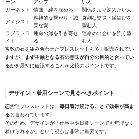
ーン
アップ
い人
ガーネット
情熱・絆を深める
関係をより深めたい人
精神的な繋がり・誠
真剣な交際・縁結びを
アメジスト
実な愛
望む人
ラブラドラ
運命の縁を引き寄せ
運命の出会いを強く望
イト
る
む人
複数の石を組み合わせたブレスレットも多く販売されてい
ますが、
まず主軸となる石の意味が自分の目的と合ってい
るか
を最初に確認することが比較のポイントです。
デザイン・着用シーンで見るべきポイント
恋愛運ブレスレットは、
毎日着け続けることで効果が高ま
る
と言われています。
そのため、デザインが「仕事中や日常シーンでも無理なく
着けられるか」という視点は非常に重要です。