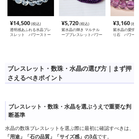
¥
14,500
¥
5,720
¥
3,160
(税込)
(税込)
(税込
透明感あふれる水晶ブレ
紫水晶の輝き マルチル
紫水晶の愛情 
スレット パワーストー
ープブレスレットパワー
り石 パワース
ン アクセサリー
ストーン パワーストー
アクセサリー
ン アクセサリー
ブレスレット・数珠・水晶の選び方｜まず押
さえるべきポイント
ブレスレット・数珠・水晶を選ぶうえで重要な判
断基準
水晶の数珠ブレスレットを選ぶ際に最初に確認すべきは、
「用途」「石の品質」「サイズ感」の3点
です。