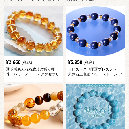
¥
2,660
¥
5,950
(税込)
(税込)
透明感あふれる琥珀の祈り数
ラピスラズリ開運ブレスレット
珠 パワーストーン アクセサリ
天然石三色組 パワーストーン ア
ー
クセサリー