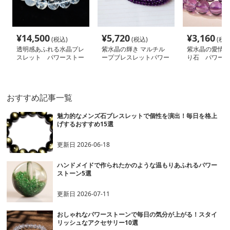
¥
14,500
¥
5,720
¥
3,160
(税込)
(税込)
(税込
透明感あふれる水晶ブレ
紫水晶の輝き マルチル
紫水晶の愛情 
スレット パワーストー
ープブレスレットパワー
り石 パワース
ン アクセサリー
ストーン パワーストー
アクセサリー
ン アクセサリー
おすすめ記事一覧
魅力的なメンズ石ブレスレットで個性を演出！毎日を格上
げするおすすめ15選
更新日
2026-06-18
ハンドメイドで作られたかのような温もりあふれるパワー
ストーン5選
更新日
2026-07-11
おしゃれなパワーストーンで毎日の気分が上がる！スタイ
リッシュなアクセサリー10選