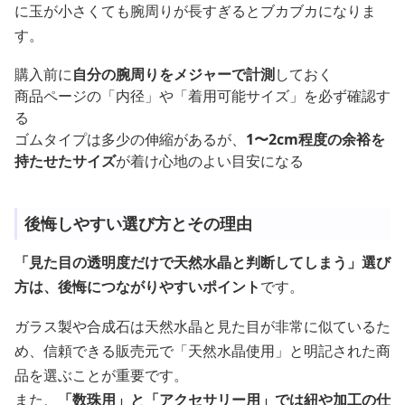
に玉が小さくても腕周りが長すぎるとブカブカになりま
す。
購入前に
自分の腕周りをメジャーで計測
しておく
商品ページの「内径」や「着用可能サイズ」を必ず確認す
る
ゴムタイプは多少の伸縮があるが、
1〜2cm程度の余裕を
持たせたサイズ
が着け心地のよい目安になる
後悔しやすい選び方とその理由
「見た目の透明度だけで天然水晶と判断してしまう」選び
方は、後悔につながりやすいポイント
です。
ガラス製や合成石は天然水晶と見た目が非常に似ているた
め、信頼できる販売元で「天然水晶使用」と明記された商
品を選ぶことが重要です。
また、
「数珠用」と「アクセサリー用」では紐や加工の仕