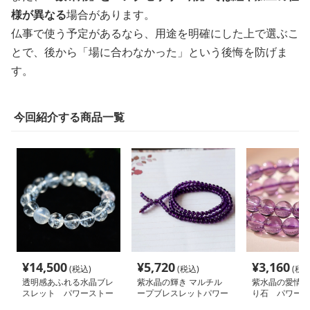
様が異なる
場合があります。
仏事で使う予定があるなら、用途を明確にした上で選ぶこ
とで、後から「場に合わなかった」という後悔を防げま
す。
今回紹介する商品一覧
¥
14,500
¥
5,720
¥
3,160
(税込)
(税込)
(税込
透明感あふれる水晶ブレ
紫水晶の輝き マルチル
紫水晶の愛情 
スレット パワーストー
ープブレスレットパワー
り石 パワース
ン アクセサリー
ストーン パワーストー
アクセサリー