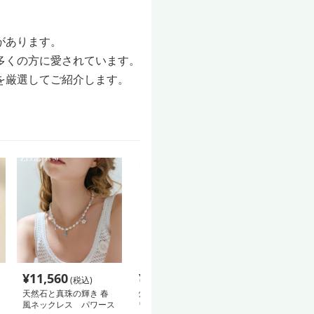
があります。
多くの方に愛されています。
を厳選してご紹介します。
¥
11,560
¥
11,980
¥
5,780
(税込)
(税込)
(税込
天然石と真珠の輝き 春
煌めき結晶 ドロップ パ
清涼珠玉の首飾
風ネックレス パワース
ワーピアス パワースト
ーストーン ア