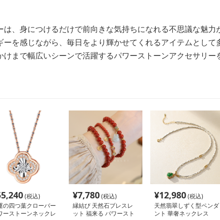
ーは、身につけるだけで前向きな気持ちになれる不思議な魅力
ギーを感じながら、毎日をより輝かせてくれるアイテムとして
かけまで幅広いシーンで活躍するパワーストーンアクセサリー
55,240
¥
7,780
¥
12,980
(税込)
(税込)
(税込)
運の四つ葉クローバー
縁結び 天然石ブレスレ
天然翡翠しずく型ペンダ
ワーストーンネックレ
ット 福来る パワースト
ント 華奢ネックレス