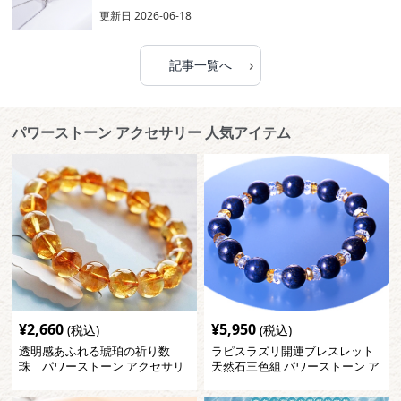
更新日
2026-06-18
›
記事一覧へ
パワーストーン アクセサリー 人気アイテム
¥
2,660
¥
5,950
(税込)
(税込)
透明感あふれる琥珀の祈り数
ラピスラズリ開運ブレスレット
珠 パワーストーン アクセサリ
天然石三色組 パワーストーン ア
ー
クセサリー