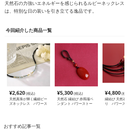
天然石の力強いエネルギーを感じられるルビーネックレス
は、特別な日の装いを引き立てる逸品です。
今回紹介した商品一覧
¥
2,620
¥
5,300
¥
4,800
(税込)
(税込)
(税込
天然真珠が輝く繊細ビー
天然石 縁結び 赤瑪瑙ペ
縁結び 天然石 
ズネックレス パワース
ンダント パワーストー
り パワースト
トーン アクセサリー
ン アクセサリー
クセサリー
おすすめ記事一覧