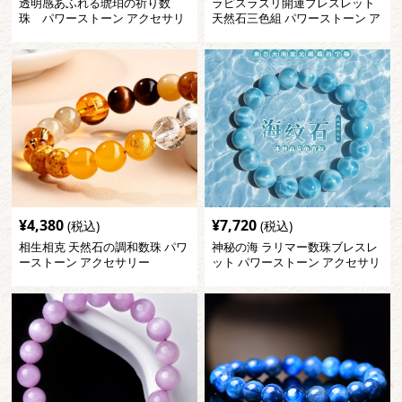
透明感あふれる琥珀の祈り数
ラピスラズリ開運ブレスレット
珠 パワーストーン アクセサリ
天然石三色組 パワーストーン ア
ー
クセサリー
¥
4,380
¥
7,720
(税込)
(税込)
相生相克 天然石の調和数珠 パワ
神秘の海 ラリマー数珠ブレスレ
ーストーン アクセサリー
ット パワーストーン アクセサリ
ー