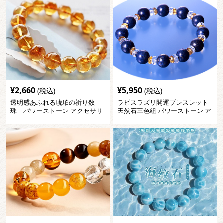
¥
2,660
¥
5,950
(税込)
(税込)
透明感あふれる琥珀の祈り数
ラピスラズリ開運ブレスレット
珠 パワーストーン アクセサリ
天然石三色組 パワーストーン ア
ー
クセサリー