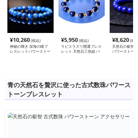
¥
10,260
¥
5,950
¥
8,620
(税込)
(税込)
(税込
神秘の輝き 深海の瞳ブ
ラピスラズリ開運ブレス
天然石の叡智 
レスレットパワーストー
レット 天然石三色組 パ
パワーストーン
ン アクセサリー
ワーストーン アクセサ
サリー
リー
青の天然石を贅沢に使った古式数珠パワース
トーンブレスレット