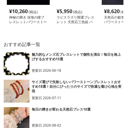
¥
10,260
¥
5,950
¥
8,620
(税込)
(税込)
(税込
神秘の輝き 深海の瞳ブ
ラピスラズリ開運ブレス
天然石の叡智 
レスレットパワーストー
レット 天然石三色組 パ
パワーストーン
ン アクセサリー
ワーストーン アクセサ
サリー
リー
おすすめ記事一覧
魅力的なメンズ石ブレスレットで個性を演出！毎日を格上
げするおすすめ15選
更新日
2026-06-18
サイズ選びで失敗しないパワーストーンブレスレットおす
すめ18選！自分にぴったりのサイズで快適な着け心地を実
現
更新日
2026-07-11
毎日の輝きが変わる天然石ブレス10選
更新日
2026-08-02