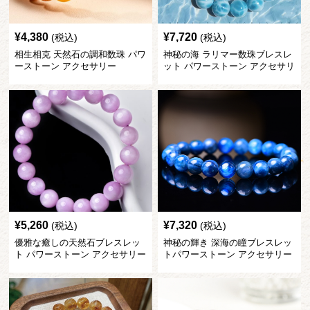
¥
4,380
¥
7,720
(税込)
(税込)
相生相克 天然石の調和数珠 パワ
神秘の海 ラリマー数珠ブレスレ
ーストーン アクセサリー
ット パワーストーン アクセサリ
ー
¥
5,260
¥
7,320
(税込)
(税込)
優雅な癒しの天然石ブレスレッ
神秘の輝き 深海の瞳ブレスレッ
ト パワーストーン アクセサリー
トパワーストーン アクセサリー