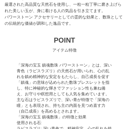
厳選された高品質な天然石を使用し、一粒一粒丁寧に磨き上げら
れた美しい玉が、身に着ける人の気品を引き立てます。
パワーストーン アクセサリーとしての霊的な効果と、数珠として
の伝統的な価値が調和した逸品です。
POINT
アイテム特徴
「深海の宝玉 鎮魂数珠 パワーストーン」とは、深い
青色（ラピスラズリ）の天然石が用いられ、心の乱
れを鎮め精神的な安定をもたらし、自己成長を促す
「鎮魂」の意味が込められた数珠ブレスレットを指
し、特に神秘的な輝きでファッション性も兼ね備
え、お守りや瞑想用としても人気を集めています。
主な石はラピスラズリで、深い青が特徴で「深海の
瞳」とも表現され、持ち主の内面を見つめ直す力
（自己成長）を高めるとされます。
「深海の宝玉 鎮魂数珠」の特徴と効果
使用される石:
ラピスラズリ: 深い青色で、精神安定、心の乱れを鎮