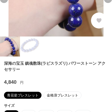
Previous slide
Ne
深海の宝玉 鎮魂数珠(ラピスラズリ) パワーストーン アク
セサリー
4,840
円
青花瓷ブレスレット
金格浪ブレスレット
サイズ