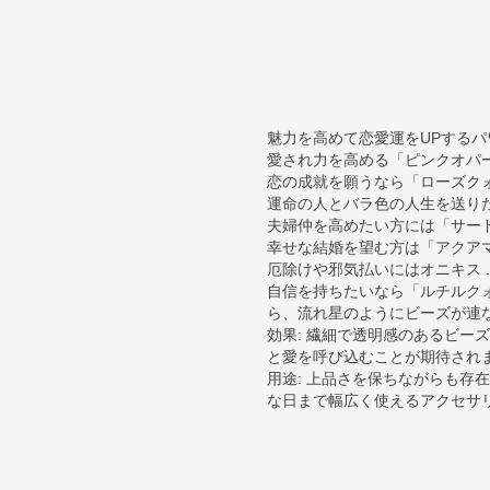
魅力を高めて恋愛運をUPするパ
愛され力を高める「ピンクオパール
恋の成就を願うなら「ローズクォー
運命の人とバラ色の人生を送りたい
夫婦仲を高めたい方には「サードオ
幸せな結婚を望む方は「アクアマリ
厄除けや邪気払いにはオニキス ..
自信を持ちたいなら「ルチルクォ
ら、流れ星のようにビーズが連
効果: 繊細で透明感のあるビー
と愛を呼び込むことが期待され
用途: 上品さを保ちながらも存
な日まで幅広く使えるアクセサ