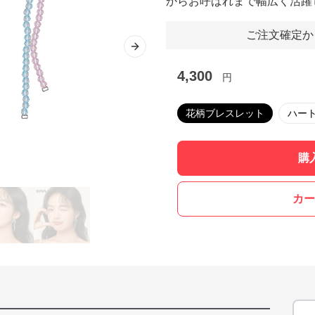
からお呼ばれまで幅広く活躍
ご注文確定か
Next slide
4,300
円
花柄ブレスレット
ハー
購
カー