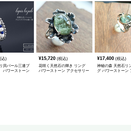
¥
15,720
¥
17,400
税込)
(税込)
(税込)
リ貝パール三連ブ
花咲く天然石の輝き リング
神秘の森 天然石リ
 パワーストーン
パワーストーン アクセサリー
グ パワーストーン
ー
リー