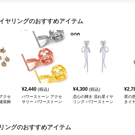
イヤリング
のおすすめアイテム
¥
2,440
¥
4,300
¥
2,7
(税込)
(税込)
アクセ
パワーストーン アクセ
恋心の輝き 流れ星イヤ
星の
連装飾
サリー パワーストーン
リング パワーストーン
きイ
イヤリン
アクセサリー 球体透か
アクセサリー
トー
し彫り 守護の耳飾り
リング
のおすすめアイテム