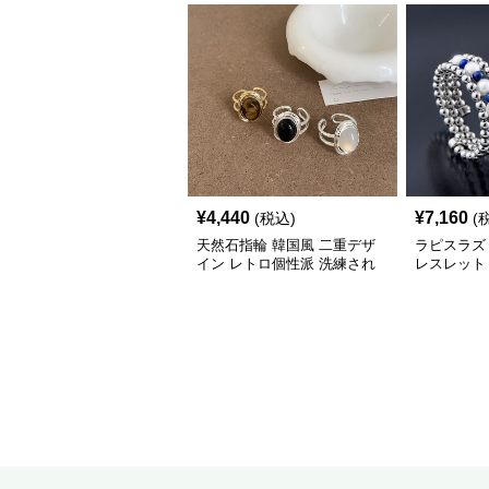
¥
4,440
¥
7,160
(税込)
(
天然石指輪 韓国風 二重デザ
ラピスラズ
イン レトロ個性派 洗練され
レスレット
た気質パワーストーン アクセ
アクセサリ
サリー