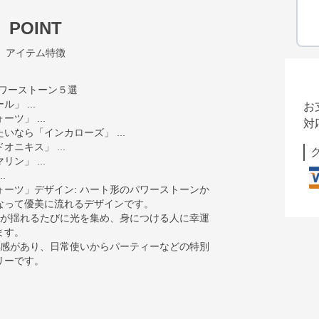
POINT
アイテム特徴
ワーストーン５選
」 ...
お
ツ」 ...
対
なら「インカローズ」 ...
ニキス」 ...
ン」 ...
.
ーツ」デザイン: ハート形のパワーストーンか
なって優美に流れるデザインです。
ズが揺れるたびに光を集め、身につける人に幸運
ます。
在感があり、日常使いからパーティーなどの特別
リーです。