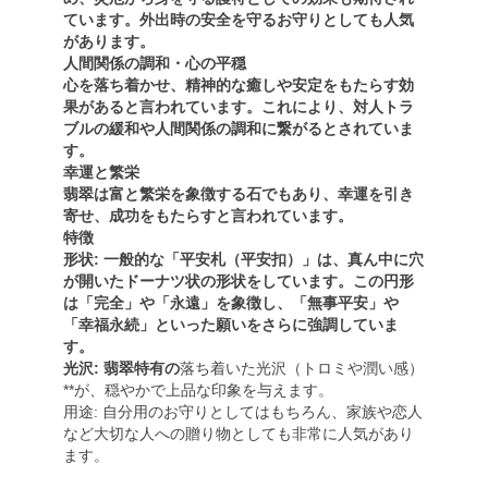
ています。外出時の安全を守るお守りとしても人気
があります。
人間関係の調和・心の平穏
心を落ち着かせ、精神的な癒しや安定をもたらす効
果があると言われています。これにより、対人トラ
ブルの緩和や人間関係の調和に繋がるとされていま
す。
幸運と繁栄
翡翠は富と繁栄を象徴する石でもあり、幸運を引き
寄せ、成功をもたらすと言われています。
特徴
形状: 一般的な「平安札（平安扣）」は、真ん中に穴
が開いたドーナツ状の形状をしています。この円形
は「完全」や「永遠」を象徴し、「無事平安」や
「幸福永続」といった願いをさらに強調していま
す。
光沢: 翡翠特有の
落ち着いた光沢（トロミや潤い感）
**が、穏やかで上品な印象を与えます。
用途: 自分用のお守りとしてはもちろん、家族や恋人
など大切な人への贈り物としても非常に人気があり
ます。