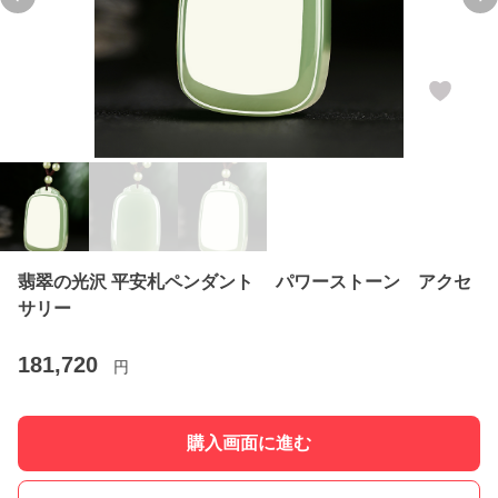
Previous slide
Ne
翡翠の光沢 平安札ペンダント パワーストーン アクセ
サリー
181,720
円
購入画面に進む