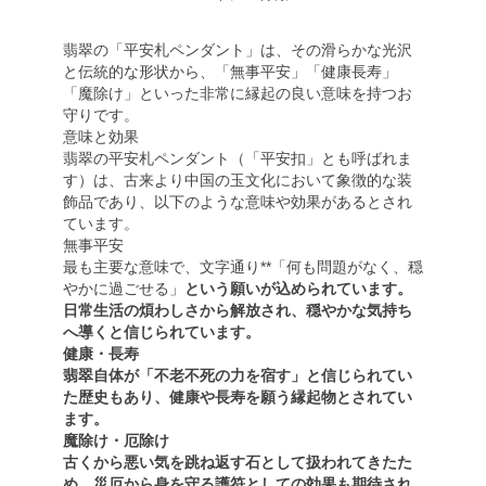
翡翠の「平安札ペンダント」は、その滑らかな光沢
と伝統的な形状から、「無事平安」「健康長寿」
「魔除け」といった非常に縁起の良い意味を持つお
守りです。
意味と効果
翡翠の平安札ペンダント（「平安扣」とも呼ばれま
す）は、古来より中国の玉文化において象徴的な装
飾品であり、以下のような意味や効果があるとされ
ています。
無事平安
最も主要な意味で、文字通り**「何も問題がなく、穏
やかに過ごせる」
という願いが込められています。
日常生活の煩わしさから解放され、穏やかな気持ち
へ導くと信じられています。
健康・長寿
翡翠自体が「不老不死の力を宿す」と信じられてい
た歴史もあり、健康や長寿を願う縁起物とされてい
ます。
魔除け・厄除け
古くから悪い気を跳ね返す石として扱われてきたた
め、災厄から身を守る護符としての効果も期待され