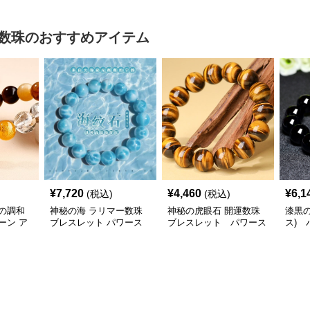
数珠
のおすすめアイテム
¥
7,720
¥
4,460
¥
6,1
(税込)
(税込)
の調和
神秘の海 ラリマー数珠
神秘の虎眼石 開運数珠
漆黒
ーン ア
ブレスレット パワース
ブレスレット パワース
ス) 
トーン アクセサリー
トーン アクセサリー
クセ