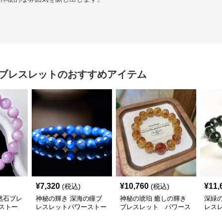
ブレスレット
のおすすめアイテム
¥
7,320
¥
10,760
¥
11,
(税込)
(税込)
然石ブレ
神秘の輝き 深海の瞳ブ
神秘の琥珀 癒しの輝き
深緑
ストー
レスレットパワーストー
ブレスレット パワース
レス
ン アクセサリー
トーン アクセサリー
ーン 