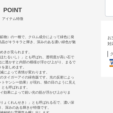
POINT
アイテム特徴
塩鉱物）の一種で、クロム成分によって緑色に発
お
結晶がキラキラと輝き、深みのある濃い緑色が魅
対
煌めきが見られます。
（ほたるいし）」とも呼ばれ、透明度が高い石で
光に透かすと内部の模様が浮かび上がり、まるで
きを楽しめます。
加減によって表情が変わります。
みのタイガーアイの緑色版です。光の反射によっ
ャトヤンシー効果）が現れ、猫の目のように見え
」とも呼ばれます。
アイ効果によって鋭い光の筋が浮かび上がりま
（りょくれんせき）」とも呼ばれる石で、濃い深
り、深みのある輝きが特徴です。
、神秘的な雰囲気を醸し出します。