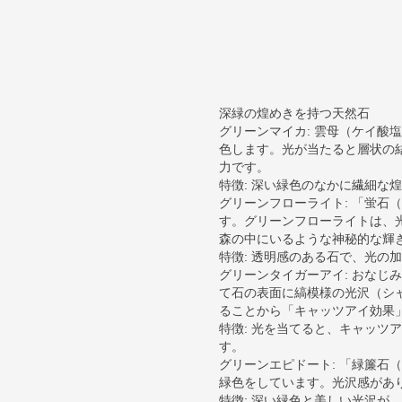
深緑の煌めきを持つ天然石
グリーンマイカ: 雲母（ケイ酸
色します。光が当たると層状の
力です。
特徴: 深い緑色のなかに繊細な
グリーンフローライト: 「蛍石
す。グリーンフローライトは、
森の中にいるような神秘的な輝
特徴: 透明感のある石で、光の
グリーンタイガーアイ: おなじ
て石の表面に縞模様の光沢（シ
ることから「キャッツアイ効果
特徴: 光を当てると、キャッツ
す。
グリーンエピドート: 「緑簾石
緑色をしています。光沢感があ
特徴: 深い緑色と美しい光沢が