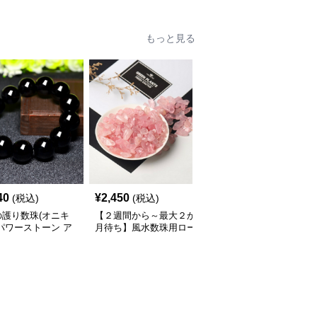
もっと見る
40
¥
2,450
¥
2,450
(税込)
(税込)
(税込)
の護り数珠(オニキ
【２週間から～最大２か
数珠用アメジストさざれ
パワーストーン ア
月待ち】風水数珠用ロー
石 天然石パワーストー
サリー
ズクォーツさざれ石天然
ン開運祈願 パワースト
ピンク パワーストーン
ーン アクセサリー
アクセサリー