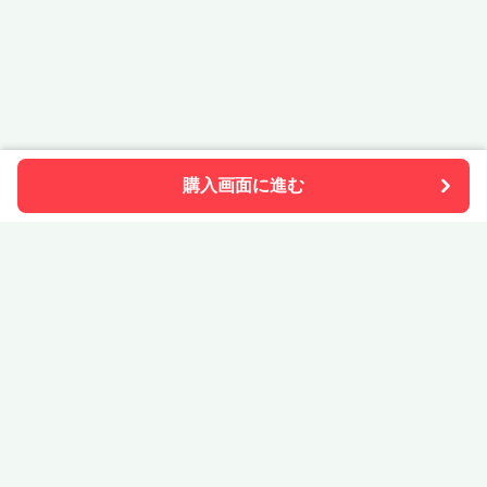
購入画面に進む
STONe Pia
について