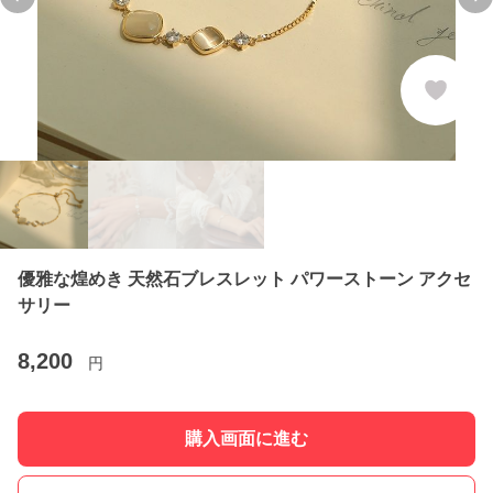
Previous slide
Ne
優雅な煌めき 天然石ブレスレット パワーストーン アクセ
サリー
8,200
円
購入画面に進む