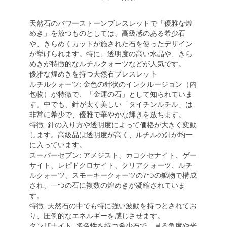
天然石のパワーストーンブレスレットで「優雅な煌
めき」を放つものとしては、高級感のある希少石
や、きらめくカットが施された石を使ったデザイン
が挙げられます。特に、透明度の高い水晶や、きら
めきが特徴的なルチルクォーツなどが人気です。
優雅な煌めきを持つ天然石ブレスレット
ルチルクォーツ: 金色の針状のインクルージョン（内
包物）が特徴で、「金運の石」として知られていま
す。中でも、針が太く美しい「タイチンルチル」は
非常に希少で、優雅で華やかな輝きを放ちます。
特徴: 針の入り方や透明度によって価格が大きく変動
します。高級品は透明度が高く、ルチルの針が均一
に入っています。
スーパーセブン: アメジスト、カコクセナイト、ゲー
サイト、レピドクロサイト、クリアクォーツ、ルチ
ルクォーツ、スモーキークォーツの7つの鉱物で構成
され、一つの石に複数の煌めきが凝縮されていま
す。
特徴: 天然石の中でも特に強い波動を持つとされてお
り、圧倒的なエネルギーを感じさせます。
タンザナイト: 多色性を持つ希少石で、見る角度や光