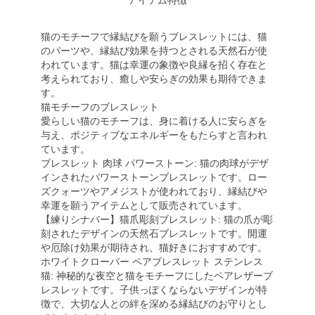
アイテム特徴
猫のモチーフで縁結びを願うブレスレットには、猫
のパーツや、縁結び効果を持つとされる天然石が使
われています。猫は幸運の象徴や良縁を招く存在と
考えられており、癒しや安らぎの効果も期待できま
す。
猫モチーフのブレスレット
愛らしい猫のモチーフは、身に着ける人に安らぎを
与え、ポジティブなエネルギーをもたらすと言われ
ています。
ブレスレット 肉球 パワーストーン: 猫の肉球がデザ
インされたパワーストーンブレスレットです。ロー
ズクォーツやアメジストが使われており、縁結びや
幸運を願うアイテムとして販売されています。
【練りシナバー】猫爪彫刻ブレスレット: 猫の爪が彫
刻されたデザインの天然石ブレスレットです。開運
や厄除け効果が期待され、猫好きにおすすめです。
ホワイトクローバー ペアブレスレット ステンレス
猫: 神秘的な夜空と猫をモチーフにしたペアレザーブ
レスレットです。子供っぽくならないデザインが特
徴で、大切な人との絆を深める縁結びのお守りとし