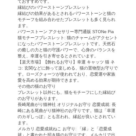
ておすすめです。
縁結びのパワーストーンブレスレット
縁結びの効果があるとされるパワーストーンと猫の
モチーフを組み合わせたブレスレットも多く見られ
ます。
パワーストーン アクセサリー専門通販 STONe Pia
猫モチーフブレスレット: 猫のチャームがアクセント
になったパワーストーンブレスレットです。天然石
の癒しの力と猫の守護パワーで、心身のバランスを
整え、幸運を引き寄せるとされています。
【楽天市場】【飾れるお守り】幸運 キャッツ 猫 ネ
コ: 玄関などに飾って楽しめる、猫の置物型お守りで
す。ローズクォーツが使われており、恋愛運や家族
愛を高める効果が期待できます。
その他の猫のお守り
ブレスレット以外にも、猫をモチーフにした縁結び
のお守りがあります。
長崎尾曲がり猫神社 オリジナルお守り 恋愛成就: 長
崎にある尾曲がり猫神社のお守りです。猫は「幸運
のカギしっぽ」とも言われ、縁起が良いとされてい
ます。
メルカリ 恋愛成就ねこ お守り: 「縁」と「恋愛成
就」と書かれた招き猫のお守りです。メルカリで出