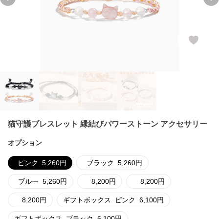
Previous slide
Ne
猫守護ブレスレット 縁結びパワーストーン アクセサリー
オプション
ピンク
5,260
円
ブラック
5,260
円
ブルー
5,260
円
8,200
円
8,200
円
8,200
円
ギフトボックス
ピンク
6,100
円
ギフトボックス
ブラック
6,100
円