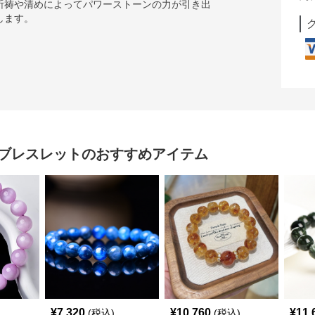
祈祷や清めによってパワーストーンの力が引き出
します。
ブレスレット
のおすすめアイテム
¥
7,320
¥
10,760
¥
11,
(税込)
(税込)