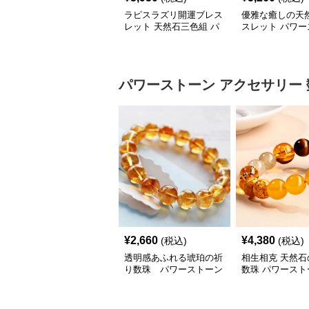
ラピスラズリ開運ブレス
優雅な癒しの天
レット 天然石三色組 パ
スレット パワー
ワーストーン アクセサ
ン アクセサリー
リー
パワーストーン アクセサリー
¥
2,660
¥
4,380
(税込)
(税込)
透明感あふれる琥珀の祈
相生相克 天然石
り数珠 パワーストーン
数珠 パワースト
アクセサリー
クセサリー