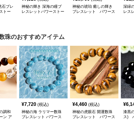
然石ブレ
神秘の輝き 深海の瞳ブ
神秘の琥珀 癒しの輝き
深緑
ストー
レスレットパワーストー
ブレスレット パワース
レス
ン アクセサリー
トーン アクセサリー
ーン 
数珠
のおすすめアイテム
¥
7,720
¥
4,460
¥
6,1
(税込)
(税込)
の調和
神秘の海 ラリマー数珠
神秘の虎眼石 開運数珠
漆黒
ーン ア
ブレスレット パワース
ブレスレット パワース
ス) 
トーン アクセサリー
トーン アクセサリー
クセ