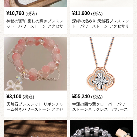
¥
10,760
¥
11,600
(税込)
(税込)
神秘の琥珀 癒しの輝きブレスレ
深緑の煌めき 天然石ブレスレッ
ット パワーストーン アクセサ
ト パワーストーン アクセサリ
リー
ー
¥
3,100
¥
55,240
(税込)
(税込)
天然石ブレスレット リボンチャ
幸運の四つ葉クローバー パワー
ーム付きパワーストーン アクセ
ストーンネックレス パワース
サリー
トーン アクセサリー