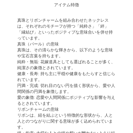
アイテム特徴
真珠とリボンチャームを組み合わせたネックレス
は、それぞれのモチーフが持つ「純粋さ」「絆」
「縁結び」といったポジティブな意味合いを併せ持
っています。
真珠（パール）の意味
真珠は、その清らかな輝きから、以下のような意味
や宝石言葉を持ちます。
純粋・無垢: 花嫁道具としても選ばれることが多く、
純潔さの象徴とされています。
健康・長寿: 持ち主に平穏や健康をもたらすと信じら
れています。
円満・完成: 切れ目のない円を描く形状から、愛や人
間関係の円満を象徴します。
愛の象徴: 恋愛や人間関係にポジティブな影響を与え
るとされています。
リボンチャームの意味
リボンは、紐を結ぶという特徴的な形状から、人と
人とのつながりに関する意味が多く込められていま
す。