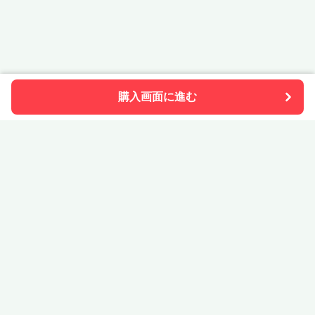
購入画面に進む
STONe Pia
について