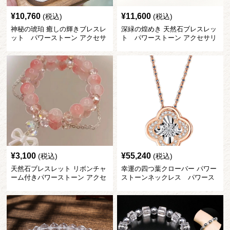
¥
10,760
¥
11,600
(税込)
(税込)
神秘の琥珀 癒しの輝きブレスレ
深緑の煌めき 天然石ブレスレッ
ット パワーストーン アクセサ
ト パワーストーン アクセサリ
リー
ー
¥
3,100
¥
55,240
(税込)
(税込)
天然石ブレスレット リボンチャ
幸運の四つ葉クローバー パワー
ーム付きパワーストーン アクセ
ストーンネックレス パワース
サリー
トーン アクセサリー