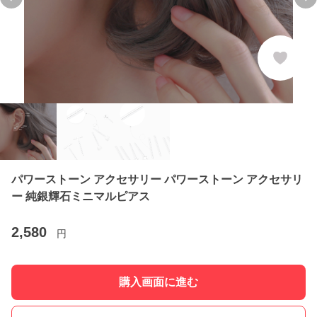
Previous slide
Ne
パワーストーン アクセサリー パワーストーン アクセサリ
ー 純銀輝石ミニマルピアス
2,580
円
購入画面に進む