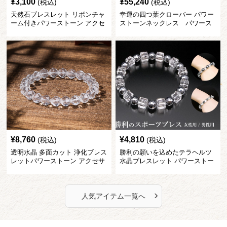
¥
3,100
¥
55,240
(税込)
(税込)
天然石ブレスレット リボンチャ
幸運の四つ葉クローバー パワー
ーム付きパワーストーン アクセ
ストーンネックレス パワース
サリー
トーン アクセサリー
¥
8,760
¥
4,810
(税込)
(税込)
透明水晶 多面カット 浄化ブレス
勝利の願いを込めたテラヘルツ
レットパワーストーン アクセサ
水晶ブレスレット パワーストー
リー
ン アクセサリー
›
人気アイテム一覧へ