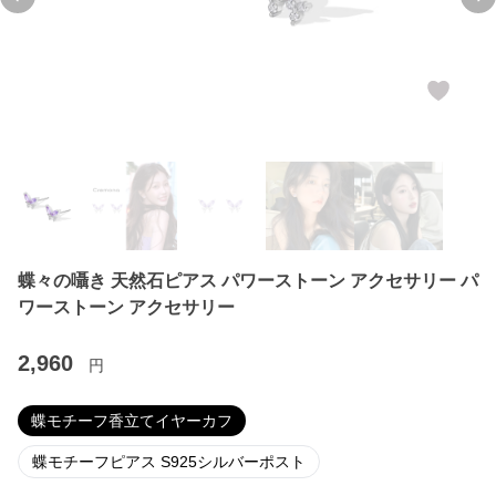
Previous slide
Ne
蝶々の囁き 天然石ピアス パワーストーン アクセサリー パ
ワーストーン アクセサリー
2,960
円
蝶モチーフ香立てイヤーカフ
蝶モチーフピアス S925シルバーポスト