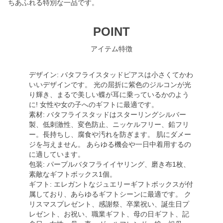
ちあふれる特別な一品です。
POINT
アイテム特徴
デザイン: バタフライスタッドピアスは小さくてかわ
いいデザインです。 光の屈折に紫色のジルコンが光
り輝き、まるで美しい蝶が耳に乗っているかのよう
に! 女性や女の子へのギフトに最適です。
素材: バタフライスタッドはスターリングシルバー
製、低刺激性、変色防止、ニッケルフリー、鉛フリ
ー。長持ちし、腐食や汚れを防ぎます。 肌にダメー
ジを与えません。 あらゆる機会や一日中着用するの
に適しています。
包装: パープルバタフライイヤリング、磨き布1枚、
素敵なギフトボックス1個。
ギフト: エレガントなジュエリーギフトボックスが付
属しており、あらゆるギフトシーンに最適です。 ク
リスマスプレゼント、感謝祭、卒業祝い、誕生日プ
レゼント、お祝い、職業ギフト、母の日ギフト、記