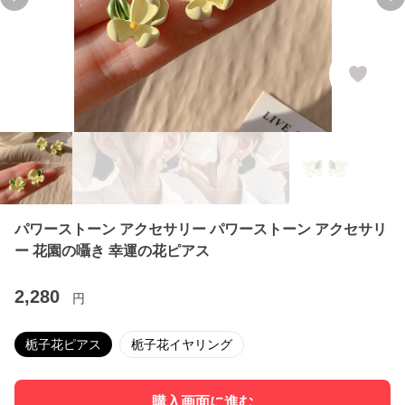
Previous slide
Ne
パワーストーン アクセサリー パワーストーン アクセサリ
ー 花園の囁き 幸運の花ピアス
2,280
円
栀子花ピアス
栀子花イヤリング
購入画面に進む