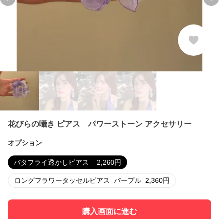
Previous slide
Ne
花びらの囁き ピアス パワーストーン アクセサリー
オプション
バタフライ透かしピアス
2,260
円
ロングフラワータッセルピアス
パープル
2,360
円
購入画面に進む