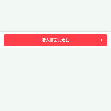
購入画面に進む
STONe Pia
について