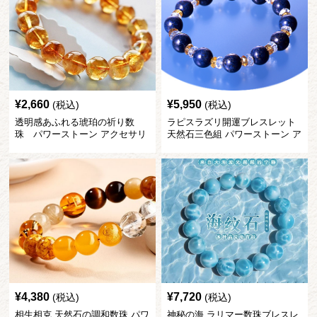
¥
2,660
¥
5,950
(税込)
(税込)
透明感あふれる琥珀の祈り数
ラピスラズリ開運ブレスレット
珠 パワーストーン アクセサリ
天然石三色組 パワーストーン ア
ー
クセサリー
¥
4,380
¥
7,720
(税込)
(税込)
相生相克 天然石の調和数珠 パワ
神秘の海 ラリマー数珠ブレスレ