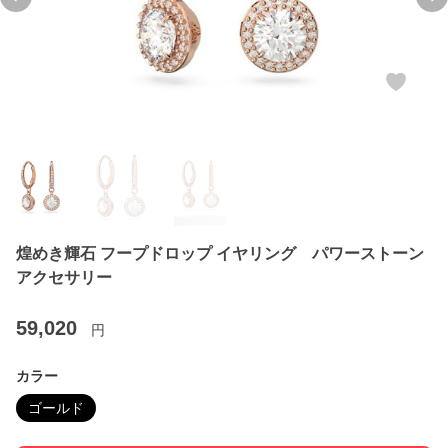
Previous slide
Ne
煌めき輝石 フープドロップ イヤリング パワーストーン
アクセサリー
59,020
円
カラー
ゴールド