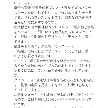
レットです。
皇帝の宝珠 開運天然石ブレス: 大玉サイズのパワー
ストーンを使用しており、より強いエネルギーを発
するとされるブレスレットです。強力な運気を呼び
込みたい方におすすめです。
屋久杉と18金の開運数珠ブレスレット: 屋久杉と水晶
をベースに、一部に18金を使用したブレスレットで
す。厄除けや開運のお守りとして、男女ともに着用
できます。
福運をもたらすとされるパワーストーン
「福運」に特化したパワーストーンとしては、以下
のような石が代表的です。
シトリン: 輝く黄金色が金貨を連想させることから、
古くから金運の石として人気があります。持ち主を
明るく陽気にして、生命力を高めるとされていま
す。
タイガーアイ: 金運や仕事運を高める石として有名で
す。物事の本質を見抜く力を養い、決断力を与える
とされています。
ルチルクォーツ: 「金紅石」が水晶の中に内包された
もので、金銭を呼び込む強いパワーを持つとされて
います。