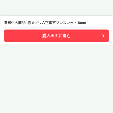
選択中の商品: 赤メノウ六字真言ブレスレット 8mm
購入画面に進む
STONe Pia
について