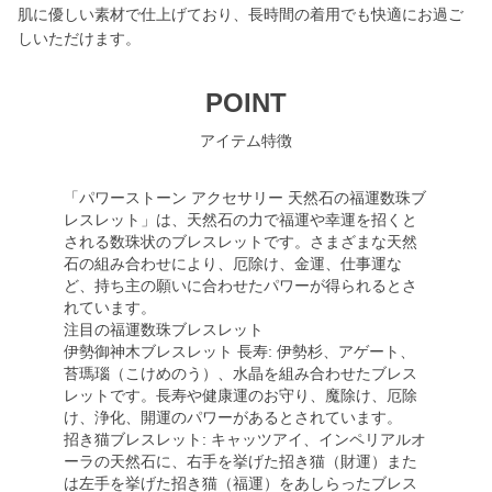
肌に優しい素材で仕上げており、長時間の着用でも快適にお過ご
しいただけます。
POINT
アイテム特徴
「パワーストーン アクセサリー 天然石の福運数珠ブ
レスレット」は、天然石の力で福運や幸運を招くと
される数珠状のブレスレットです。さまざまな天然
石の組み合わせにより、厄除け、金運、仕事運な
ど、持ち主の願いに合わせたパワーが得られるとさ
れています。
注目の福運数珠ブレスレット
伊勢御神木ブレスレット 長寿: 伊勢杉、アゲート、
苔瑪瑙（こけめのう）、水晶を組み合わせたブレス
レットです。長寿や健康運のお守り、魔除け、厄除
け、浄化、開運のパワーがあるとされています。
招き猫ブレスレット: キャッツアイ、インペリアルオ
ーラの天然石に、右手を挙げた招き猫（財運）また
は左手を挙げた招き猫（福運）をあしらったブレス