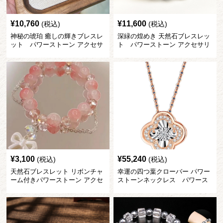
¥
10,760
¥
11,600
(税込)
(税込)
神秘の琥珀 癒しの輝きブレスレ
深緑の煌めき 天然石ブレスレッ
ット パワーストーン アクセサ
ト パワーストーン アクセサリ
リー
ー
¥
3,100
¥
55,240
(税込)
(税込)
天然石ブレスレット リボンチャ
幸運の四つ葉クローバー パワー
ーム付きパワーストーン アクセ
ストーンネックレス パワース
サリー
トーン アクセサリー