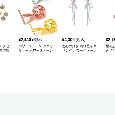
¥
2,440
¥
4,300
¥
2,7
(税込)
(税込)
アクセ
パワーストーン アクセ
恋心の輝き 流れ星イヤ
星の
連装飾
サリー パワーストーン
リング パワーストーン
きイ
イヤリン
アクセサリー 球体透か
アクセサリー
トー
し彫り 守護の耳飾り