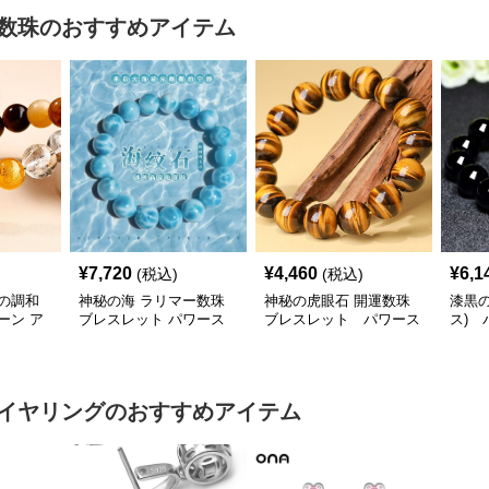
数珠
のおすすめアイテム
¥
7,720
¥
4,460
¥
6,1
(税込)
(税込)
の調和
神秘の海 ラリマー数珠
神秘の虎眼石 開運数珠
漆黒
ーン ア
ブレスレット パワース
ブレスレット パワース
ス) 
トーン アクセサリー
トーン アクセサリー
クセ
イヤリング
のおすすめアイテム