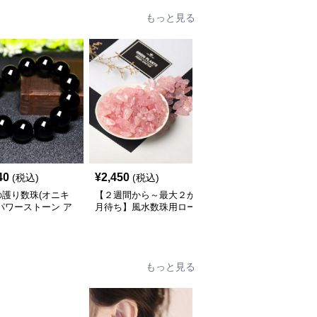
もっと見る
40
¥
2,450
¥
2,450
(税込)
(税込)
(税込)
の護り数珠(オニキ
【２週間から～最大２か
数珠用アメジストさざれ
パワーストーン ア
月待ち】風水数珠用ロー
石 天然石パワーストー
サリー
ズクォーツさざれ石天然
ン開運祈願 パワースト
ピンク パワーストーン
ーン アクセサリー
アクセサリー
もっと見る