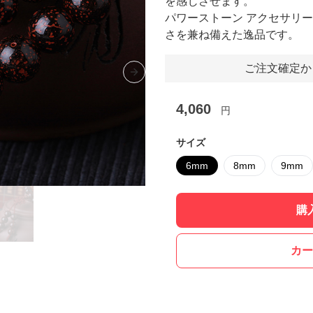
を感じさせます。
パワーストーン アクセサリ
さを兼ね備えた逸品です。
ご注文確定か
Next slide
4,060
円
サイズ
6mm
8mm
9mm
購
カー