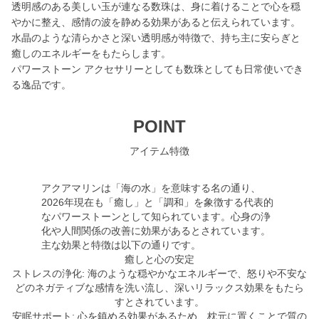
透明感のある美しい玉が連なる数珠は、身に着けることで心を穏
やかに整え、感情の波を静める効果があると伝えられています。
水晶のような清らかさと深い透明感が特徴で、持ち主に安らぎと
癒しのエネルギーをもたらします。
パワーストーン アクセサリーとしても数珠としても日常使いでき
る逸品です。
POINT
アイテム特徴
アクアマリンは「海の水」を意味する名の通り、
2026年現在も「癒し」と「調和」を象徴する代表的
なパワーストーンとして知られています。心身の浄
化や人間関係の改善に効果があるとされています。
主な効果と特徴は以下の通りです。
癒しと心の安定
ストレスの浄化: 海のような穏やかなエネルギーで、怒りや不安な
どのネガティブな感情を洗い流し、深いリラックス効果をもたら
すとされています。
安眠サポート: 心を鎮める効果があるため、枕元に置くことで質の