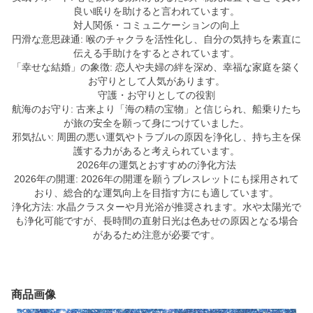
良い眠りを助けると言われています。
対人関係・コミュニケーションの向上
円滑な意思疎通: 喉のチャクラを活性化し、自分の気持ちを素直に
伝える手助けをするとされています。
「幸せな結婚」の象徴: 恋人や夫婦の絆を深め、幸福な家庭を築く
お守りとして人気があります。
守護・お守りとしての役割
航海のお守り: 古来より「海の精の宝物」と信じられ、船乗りたち
が旅の安全を願って身につけていました。
邪気払い: 周囲の悪い運気やトラブルの原因を浄化し、持ち主を保
護する力があると考えられています。
2026年の運気とおすすめの浄化方法
2026年の開運: 2026年の開運を願うブレスレットにも採用されて
おり、総合的な運気向上を目指す方にも適しています。
浄化方法: 水晶クラスターや月光浴が推奨されます。水や太陽光で
も浄化可能ですが、長時間の直射日光は色あせの原因となる場合
があるため注意が必要です。
商品画像