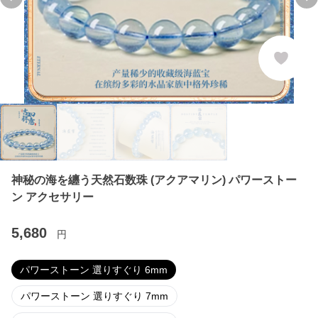
Previous slide
Ne
神秘の海を纏う天然石数珠 (アクアマリン) パワーストー
ン アクセサリー
5,680
円
パワーストーン 選りすぐり 6mm
パワーストーン 選りすぐり 7mm