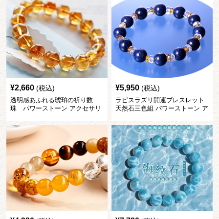
¥
2,660
¥
5,950
(税込)
(税込)
透明感あふれる琥珀の祈り数
ラピスラズリ開運ブレスレット
珠 パワーストーン アクセサリ
天然石三色組 パワーストーン ア
ー
クセサリー