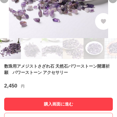
Previous slide
Ne
数珠用アメジストさざれ石 天然石パワーストーン開運祈
願 パワーストーン アクセサリー
2,450
円
購入画面に進む