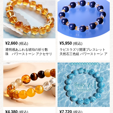
¥
2,660
¥
5,950
(税込)
(税込)
透明感あふれる琥珀の祈り数
ラピスラズリ開運ブレスレット
珠 パワーストーン アクセサリ
天然石三色組 パワーストーン ア
ー
クセサリー
¥
4,380
¥
7,720
(税込)
(税込)