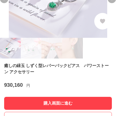
Previous slide
Ne
癒しの緑玉 しずく型レバーバックピアス パワーストー
ン アクセサリー
930,160
円
購入画面に進む